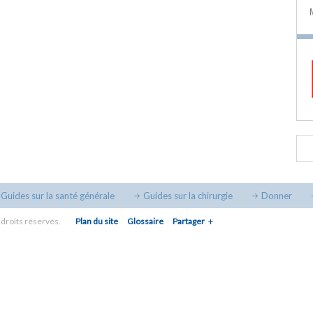
Guides sur la santé générale
Guides sur la chirurgie
Donner
droits réservés.
Plan du site
Glossaire
Partager