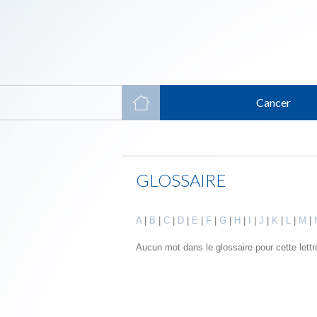
Cancer
GLOSSAIRE
A
|
B
|
C
|
D
|
E
|
F
|
G
|
H
|
I
|
J
|
K
|
L
|
M
|
Aucun mot dans le glossaire pour cette lettr