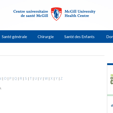
Santé générale
Chirurgie
Santé des Enfants
Don
N
|
O
|
P
|
Q
|
R
|
S
|
T
|
U
|
V
|
W
|
X
|
Y
|
Z
e.