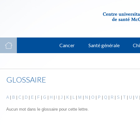
Cancer
Santé générale
Chi
GLOSSAIRE
A
|
B
|
C
|
D
|
E
|
F
|
G
|
H
|
I
|
J
|
K
|
L
|
M
|
N
|
O
|
P
|
Q
|
R
|
S
|
T
|
U
|
V
Aucun mot dans le glossaire pour cette lettre.