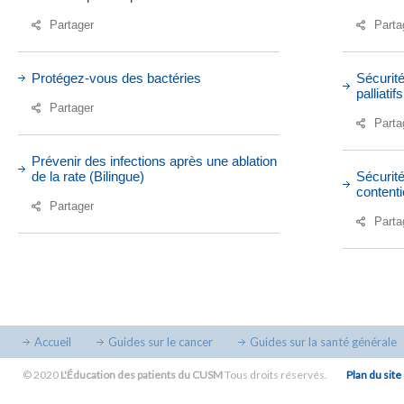
Partager
Parta
Protégez-vous des bactéries
Sécurité
palliatifs
Partager
Parta
Prévenir des infections après une ablation
de la rate (Bilingue)
Sécurité
content
Partager
Parta
Accueil
Guides sur le cancer
Guides sur la santé générale
© 2020
L'Éducation des patients du CUSM
Tous droits réservés.
Plan du site